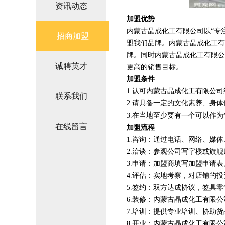
资讯动态
加盟优势
内蒙古晶成化工有限公司以“专
招商加盟
盟我们品牌。内蒙古晶成化工有
牌。同时内蒙古晶成化工有限公
诚聘英才
更高的销售目标。
加盟条件
1.认可内蒙古晶成化工有限公
联系我们
2.请具备一定的文化素养、身
3.在当地至少要有一个可以作
在线留言
加盟流程
1.咨询：通过电话、网络、媒
2.洽谈：参观公司写字楼或旗
3.申请：加盟商填写加盟申请表
4.评估：实地考察，对店铺的
5.签约：双方达成协议，签具
6.装修：内蒙古晶成化工有限
7.培训：提供专业培训、协助
8.开业：内蒙古晶成化工有限